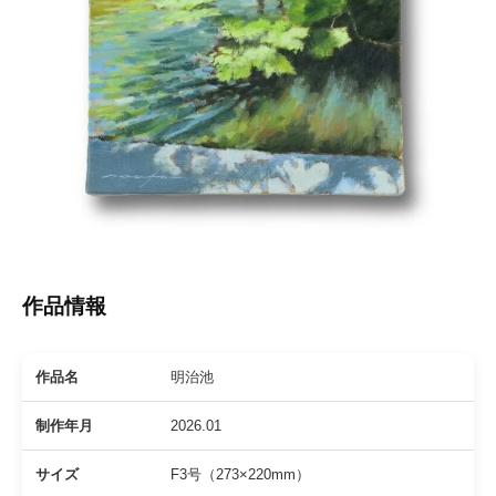
絵
作
品
の
紹
介
や
活
動
情
報
作品情報
、
オ
ー
作品名
明治池
ダ
ー
制作年月
2026.01
制
作
サイズ
F3号（273×220mm）