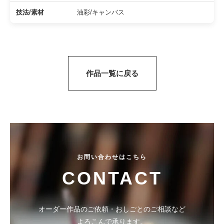
の
技法/素材
油彩/キャンバス
ご
案
内
を
掲
作品一覧に戻る
載
し
て
い
ま
す
。
お問い合わせはこちら
CONTACT
オーダー作品のご依頼・おしごとのご相談など
よろこんで承ります。