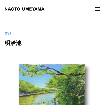
画
ュ
コ
ー
家
ン
メ
梅
ニ
テ
山
画
梅
ュ
ン
尚
ー
家
山
土
ツ
尚
梅
作品
へ
土
山
ス
オ
明治池
尚
フ
キ
土
ィ
b
ッ
y
シ
プ
梅
ャ
山
ル
尚
サ
土
イ
ト
。
油