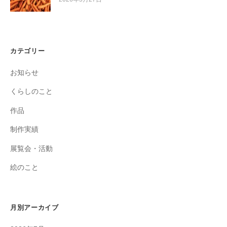
カテゴリー
お知らせ
くらしのこと
作品
制作実績
展覧会・活動
絵のこと
月別アーカイブ