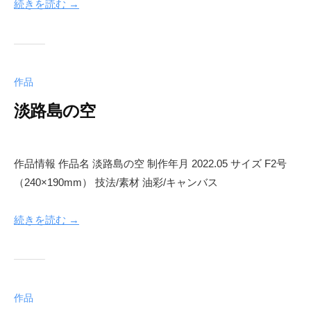
続きを読む →
土
作品
淡路島の空
b
y
作品情報 作品名 淡路島の空 制作年月 2022.05 サイズ F2号
梅
（240×190mm） 技法/素材 油彩/キャンバス
山
尚
続きを読む →
土
作品