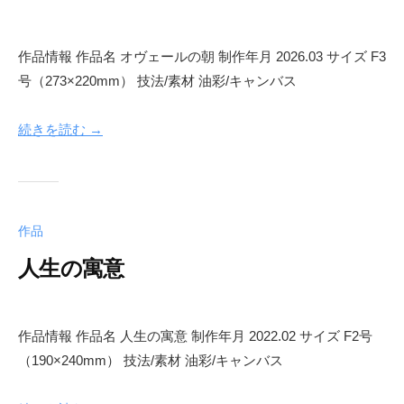
の
b
ご
y
案
作品情報 作品名 オヴェールの朝 制作年月 2026.03 サイズ F3
梅
内
号（273×220mm） 技法/素材 油彩/キャンバス
山
を
尚
掲
続きを読む →
土
載
し
て
い
ま
作品
す
人生の寓意
。
b
y
作品情報 作品名 人生の寓意 制作年月 2022.02 サイズ F2号
梅
（190×240mm） 技法/素材 油彩/キャンバス
山
尚