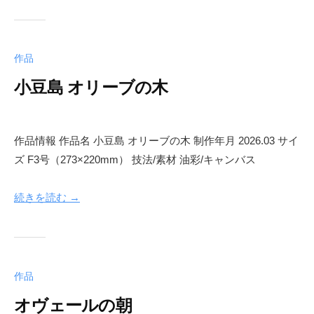
絵
作
品
の
作品
紹
小豆島 オリーブの木
介
や
b
活
y
作品情報 作品名 小豆島 オリーブの木 制作年月 2026.03 サイ
動
梅
ズ F3号（273×220mm） 技法/素材 油彩/キャンバス
情
山
報
尚
、
続きを読む →
土
オ
ー
ダ
ー
作品
制
作
オヴェールの朝