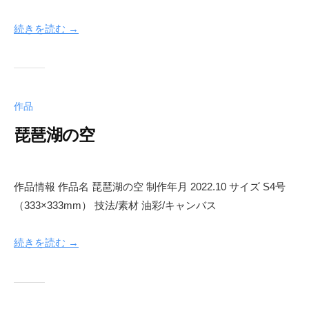
尚
続きを読む →
土
作品
琵琶湖の空
b
y
作品情報 作品名 琵琶湖の空 制作年月 2022.10 サイズ S4号
梅
（333×333mm） 技法/素材 油彩/キャンバス
山
尚
続きを読む →
土