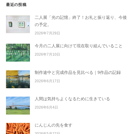
最近の投稿
二人展「光の記憶」終了！お礼と振り返り、今後
の予定。
2026年7月29日
今月の二人展に向けて現在取り組んでいること
2026年7月10日
制作途中と完成作品を見比べる｜9作品の記録
2026年6月17日
人間は気持ちよくなるために生きている
2026年6月4日
にんじんの先を食す
2026年5月27日