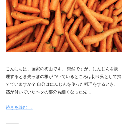
絵
作
品
の
紹
介
や
活
動
情
こんにちは、画家の梅山です。 突然ですが、にんじんを調
報
理するとき先っぽの根がついているところは切り落として捨
、
てていますか？ 自分はにんじんを使った料理をするとき、
オ
茎が付いていたヘタの部分も細くなった先…
ー
ダ
続きを読む →
ー
制
作