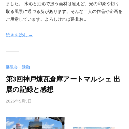
ました。 水彩と油彩で扱う画材は違えど、光の印象や切り
取る風景に通づる所があります。⁡そんな二人の作品や企画を
ご用意しています。よろしければ是非お…
続きを読む →
展覧会・活動
第3回神戸煉瓦倉庫アートマルシェ 出
展の記録と感想
2026年5月9日
b
y
梅
山
尚