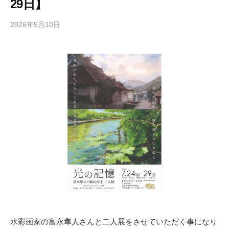
29日】
2026年5月10日
b
y
梅
山
尚
土
水彩画家の富永隼人さんと二人展をさせていただく事になり