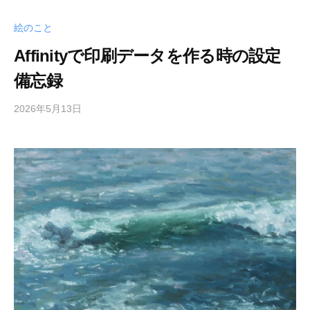
の
ご
絵のこと
案
Affinityで印刷データを作る時の設定
内
を
備忘録
掲
載
2026年5月13日
b
し
y
て
梅
い
山
ま
尚
土
す
。