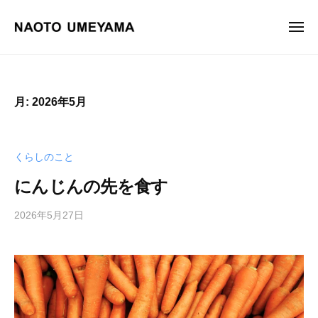
画
ュ
コ
ー
家
ン
メ
梅
ニ
テ
山
画
梅
ュ
ン
尚
ー
家
山
土
ツ
尚
梅
月:
2026年5月
へ
土
山
ス
オ
尚
フ
キ
土
くらしのこと
ィ
ッ
シ
プ
にんじんの先を食す
ャ
ル
2026年5月27日
b
サ
y
イ
梅
ト
山
尚
。
土
油