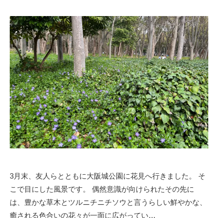
y
梅
山
尚
土
3月末、友人らとともに大阪城公園に花見へ行きました。 そ
こで目にした風景です。 偶然意識が向けられたその先に
は、豊かな草木とツルニチニチソウと言うらしい鮮やかな、
癒される色合いの花々が一面に広がってい…