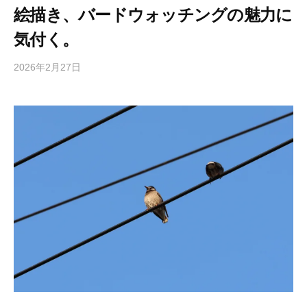
絵描き、バードウォッチングの魅力に
気付く。
2026年2月27日
b
y
梅
山
尚
土