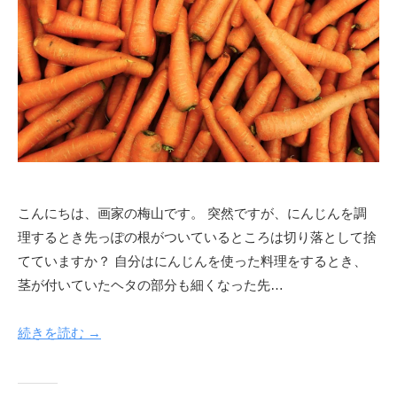
絵
作
品
の
紹
介
や
活
動
情
こんにちは、画家の梅山です。 突然ですが、にんじんを調
報
理するとき先っぽの根がついているところは切り落として捨
、
てていますか？ 自分はにんじんを使った料理をするとき、
オ
茎が付いていたヘタの部分も細くなった先…
ー
ダ
続きを読む →
ー
制
作