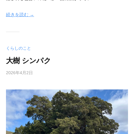
続きを読む →
くらしのこと
大樹 シンパク
2026年4月2日
b
y
梅
山
尚
土