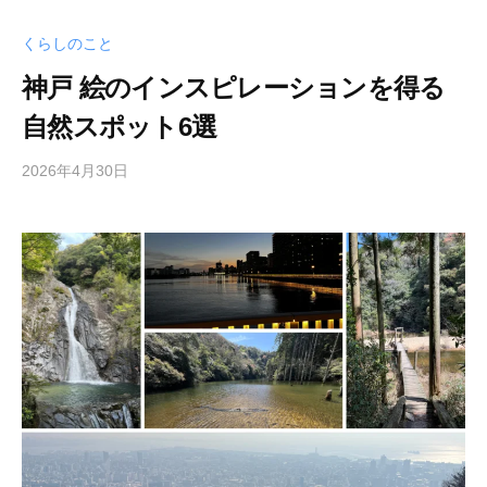
の
ご
くらしのこと
案
神戸 絵のインスピレーションを得る
内
を
自然スポット6選
掲
載
2026年4月30日
b
し
y
て
梅
い
山
ま
尚
土
す
。