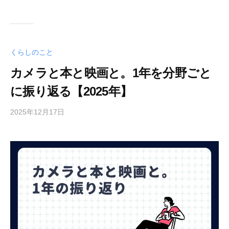
くらしのこと
カメラと本と映画と。1年を分野ごと
に振り返る【2025年】
2025年12月17日
b
y
梅
山
尚
土