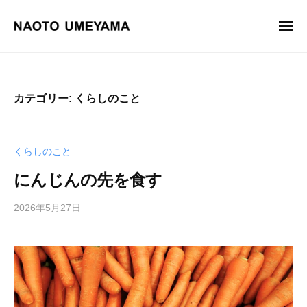
画
ュ
コ
ー
家
ン
メ
梅
ニ
テ
山
画
梅
ュ
ン
尚
ー
家
山
土
ツ
尚
梅
カテゴリー:
くらしのこと
へ
土
山
ス
オ
尚
フ
キ
土
くらしのこと
ィ
ッ
シ
プ
にんじんの先を食す
ャ
ル
2026年5月27日
b
サ
y
イ
梅
ト
山
尚
。
土
油