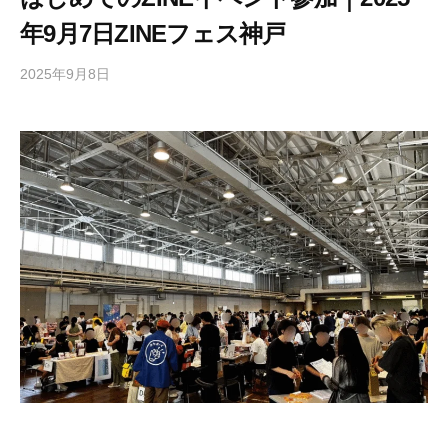
年9月7日ZINEフェス神戸
2025年9月8日
b
y
梅
山
尚
土