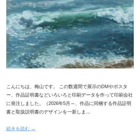
絵
土
作
品
の
紹
介
や
活
動
情
報
こんにちは、梅山です。 この数週間で展示のDMやポスタ
、
オ
ー、作品証明書などいろいろと印刷データを作って印刷会社
ー
に発注しました。（2026年5月～、作品に同梱する作品証明
ダ
書と取扱説明書のデザインを一新しま…
ー
制
続きを読む →
作