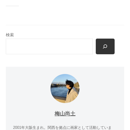
の
ご
案
内
を
検索
掲
載
し
て
い
ま
す
。
梅山尚土
2001年大阪生まれ。関西を拠点に画家として活動していま