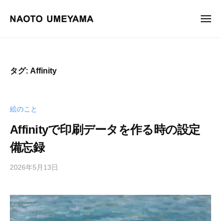
画
ュ
コ
ー
家
ン
メ
梅
ニ
テ
山
画
梅
ュ
ン
尚
ー
家
山
土
ツ
尚
梅
タグ:
Affinity
へ
土
山
ス
オ
尚
フ
キ
土
絵のこと
ィ
ッ
シ
プ
Affinityで印刷データを作る時の設定
ャ
備忘録
ル
サ
2026年5月13日
b
イ
y
ト
梅
。
山
油
尚