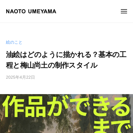
画
ュ
コ
ー
家
ン
メ
梅
ニ
テ
山
画
梅
ュ
ン
尚
ー
家
山
土
ツ
尚
梅
絵のこと
へ
土
山
ス
オ
油絵はどのように描かれる？基本の工
尚
フ
キ
土
程と梅山尚土の制作スタイル
ィ
ッ
シ
プ
2025年4月22日
b
ャ
y
ル
梅
サ
山
イ
尚
ト
土
。
油