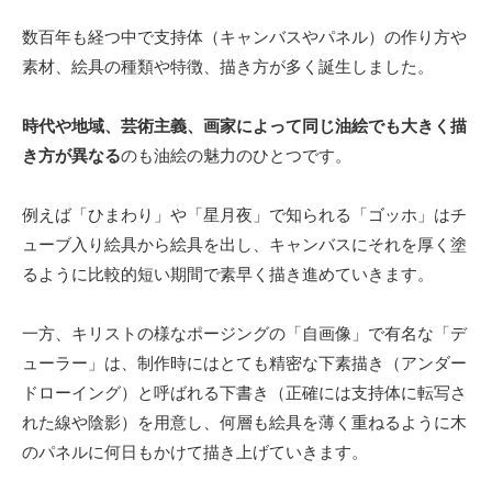
数百年も経つ中で支持体（キャンバスやパネル）の作り方や
素材、絵具の種類や特徴、描き方が多く誕生しました。
時代や地域、芸術主義、画家によって同じ油絵でも大きく描
き方が異なる
のも油絵の魅力のひとつです。
例えば「ひまわり」や「星月夜」で知られる「ゴッホ」はチ
ューブ入り絵具から絵具を出し、キャンバスにそれを厚く塗
るように比較的短い期間で素早く描き進めていきます。
一方、キリストの様なポージングの「自画像」で有名な「デ
ューラー」は、制作時にはとても精密な下素描き（アンダー
ドローイング）と呼ばれる下書き（正確には支持体に転写さ
れた線や陰影）を用意し、何層も絵具を薄く重ねるように木
のパネルに何日もかけて描き上げていきます。