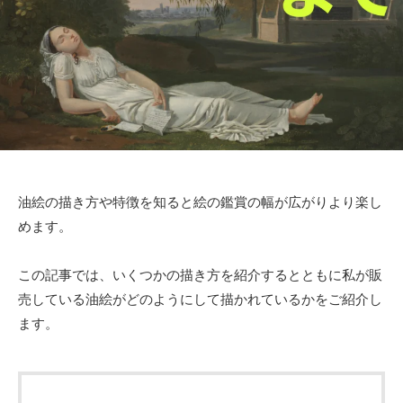
絵
作
品
の
紹
介
や
活
動
油絵の描き方や特徴を知ると絵の鑑賞の幅が広がりより楽し
情
めます。
報
、
オ
この記事では、いくつかの描き方を紹介するとともに私が販
ー
売している油絵がどのようにして描かれているかをご紹介し
ダ
ます。
ー
制
作