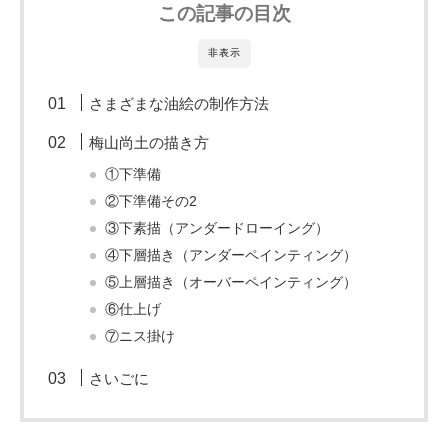
の
この記事の目次
ご
案
非表示
内
さまざまな油絵の制作方法
を
掲
梅山尚土の描き方
載
①下準備
し
②下準備その2
て
③下素描（アンダードローイング）
い
ま
④下層描き（アンダーペインティング）
す
⑤上層描き（オーバーペインティング）
。
⑥仕上げ
⑦ニス掛け
さいごに