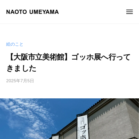
画
ュ
コ
ー
家
ン
メ
梅
ニ
テ
山
画
梅
ュ
ン
尚
ー
家
山
土
ツ
尚
梅
絵のこと
へ
土
山
ス
オ
【大阪市立美術館】ゴッホ展へ行って
尚
フ
キ
土
きました
ィ
ッ
シ
プ
2025年7月5日
b
ャ
y
ル
梅
サ
山
イ
尚
ト
土
。
油