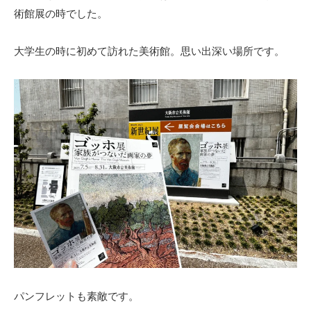
の
術館展の時でした。
ご
案
大学生の時に初めて訪れた美術館。思い出深い場所です。
内
を
掲
載
し
て
い
ま
す
。
パンフレットも素敵です。