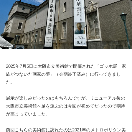
絵
作
品
の
紹
介
や
活
動
2025年7月5日に大阪市立美術館で開催された「ゴッホ展 家
情
族がつないだ画家の夢」（会期終了済み）に行ってきまし
報
、
た。
オ
ー
展示が楽しみだったのはもちろんですが、リニューアル後の
ダ
大阪市立美術館へ足を運ぶのは今回が初めてだったので期待
ー
が高まっていました。
制
作
前回こちらの美術館に訪れたのは2021年のメトロポリタン美