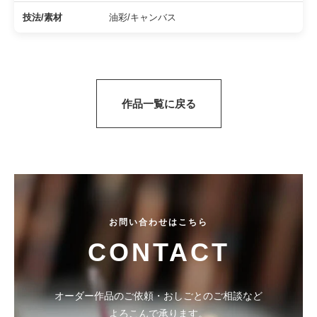
の
技法/素材
油彩/キャンバス
ご
案
内
を
掲
作品一覧に戻る
載
し
て
い
ま
す
。
お問い合わせはこちら
CONTACT
オーダー作品のご依頼・おしごとのご相談など
よろこんで承ります。