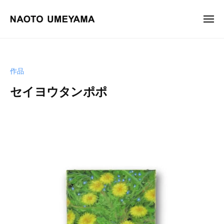
画
ュ
コ
ー
家
ン
メ
梅
ニ
テ
山
画
梅
ュ
ン
尚
ー
家
山
土
ツ
尚
梅
作品
へ
土
山
ス
オ
セイヨウタンポポ
尚
フ
キ
土
ィ
b
ッ
y
シ
プ
梅
ャ
山
ル
尚
サ
土
イ
ト
。
油