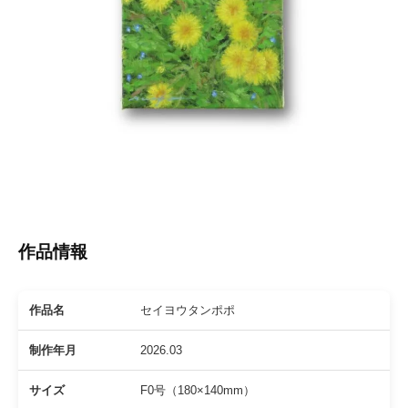
絵
作
品
の
紹
介
や
活
動
情
報
作品情報
、
オ
ー
作品名
セイヨウタンポポ
ダ
ー
制作年月
2026.03
制
作
サイズ
F0号（180×140mm）