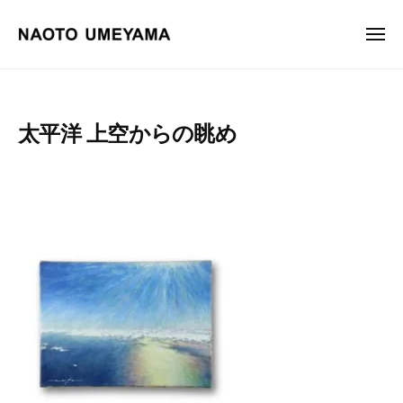
画
ュ
コ
ー
家
ン
メ
梅
ニ
テ
山
画
梅
ュ
ン
尚
ー
家
山
土
ツ
尚
梅
太平洋 上空からの眺め
へ
土
山
ス
オ
尚
フ
キ
土
ィ
ッ
シ
プ
ャ
ル
サ
イ
ト
。
油