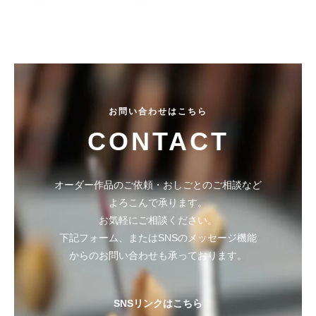
絵
作
品
の
紹
介
や
お問い合わせはこちら
活
CONTACT
動
情
報
オーダー作品のご依頼・おしごとのご相談など
、
よろこんで承ります。
オ
お気軽にご相談ください。
ー
下記フォーム、またはSNSのメッセージ機能
ダ
からのお問い合わせも承っております。
ー
制
作
SNSリンクはこちら