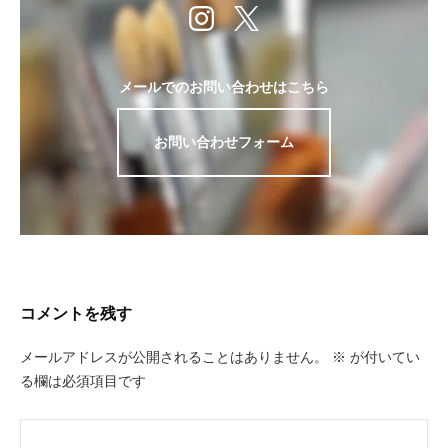
の
ご
案
内
メールでのお問い合わせはこちら
を
掲
お問い合わせフォーム
載
し
て
い
ま
す
。
コメントを残す
メールアドレスが公開されることはありません。
※
が付いてい
る欄は必須項目です